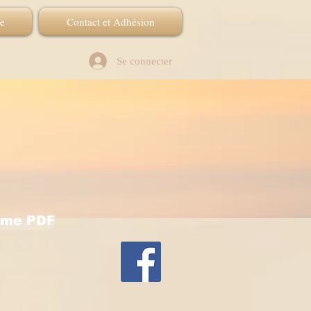
re
Contact et Adhésion
Se connecter
mme PDF