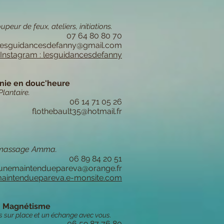
eur de feux, ateliers, initiations.
07 64 80 80 70
lesguidancesdefanny@gmail.com
Instagram : lesguidancesdefanny
nie en douc'heure
Plantaire.
06 14 71 05 26
flothebault35@hotmail.fr
t massage Amma.
06 89 84 20 51
unemaintenduepareva@orange.fr
intenduepareva.e-monsite.com
n Magnétisme
s sur place et un échange avec vous.
06 59 87 76 80