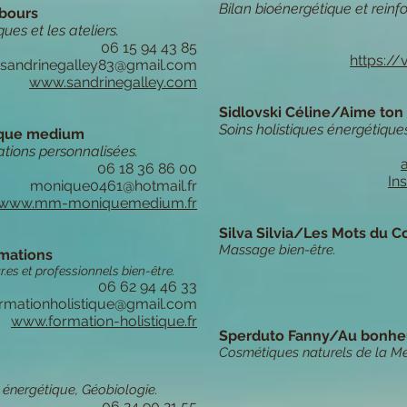
Bilan bioénergétique et reinf
mbours
s et les ateliers.
06 15 94 43 85
https://
sandrinegalley83@gmail.com
www.sandrinegalley.com
Sidlovski Céline/Aime ton
Soins holistiques énergétique
que medium
tions personnalisées.
06 18 36 86 00
In
monique0461@hotmail.fr
www.mm-moniquemedium.fr
Silva Silvia/Les Mots du C
Massage bien-être.
mations
.es et professionnels bien-être.
06 62 94 46 33
ormationholistique@gmail.com
www.formation-holistique.fr
Sperduto Fanny/Au bonhe
Cosmétiques naturels de la Me
n énergétique, Géobiologie.
06 24 90 21 55