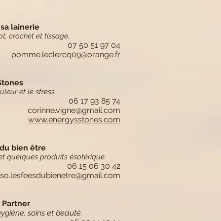
a lainerie
cot, crochet et tissage.
07 50 51 97 04
pomme.leclercq09@orange.fr
Stones
leur et le stress.
06 17 93 85 74
corinne.vigne@gmail.com
www.energysstones.com
du bien être
 et quelques produits ésotérique.
06 15 06 30 42
so.lesfeesdubienetre@gmail.com
 Partner
ygiène, soins et beauté.