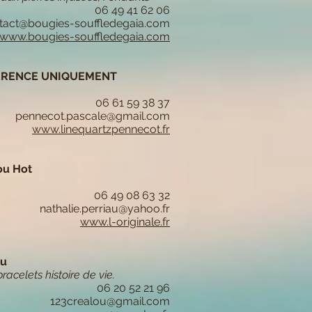
06 49 41 62 06
tact@bougies-souffledegaia.com
www.bougies-souffledegaia.com
FÉRENCE UNIQUEMENT
06 61 59 38 37
pennecot.pascale@gmail.com
www.linequartzpennecot.fr
ou Hot
06 49 08 63 32
nathalie.perriau@yahoo.fr
www.l-originale.fr
ou
bracelets histoire de vie.
06 20 52 21 96
123crealou@gmail.com