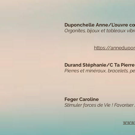
Duponchelle Anne/L'ouvre c
Orgonites, bijoux et tableaux vibr
https://annedupon
Durand Stéphanie
/C Ta Pierre
Pierres et minéraux, bracelets, p
Feger Caroline
Stimuler forces de Vie ! Favoriser
www.c