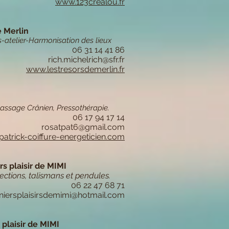
www.123crealou.fr
e Merlin
-atelier-Harmonisation des lieux
06 31 14 41 86
rich.michelrich@sfr.fr
www.lestresorsdemerlin.fr
ssage Crânien, Pressothérapie.
06 17 94 17 14
rosatpat6@gmail.com
atrick-coiffure-energeticien.com
s plaisir de MIMI
ections, talismans et pendules.
06 22 47 68 71
niersplaisirsdemimi@hotmail.com
 plaisir de MIMI