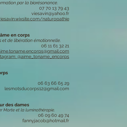
ormation par la biorésonance.
07 70 13 79 43
viesavin@yahoo.fr
viesavin.wixsite.com/naturopathie
 âme en corps
s et de libération émotionnelle.
06 11 61 32 21
aime.toname.encorps@gmail.com
stagram: @aime_toname_encorps
orps
06 63 66 65 29
lesmotsducorps12@gmail.com
ur des dames
r Morte et la luminothérapie.
06 09 60 49 74
fannyjacob@hotmail.fr