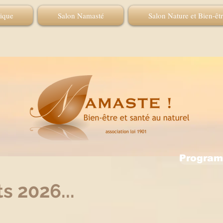
tique
Salon Namasté
Salon Nature et Bien-êt
Progra
s 2026...