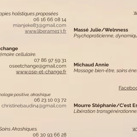
w
apies holistiques proposées
06 16 66 08 14
mianjeke83@gmail.com
Massé Julie/Welnness
www.liberame13.fr
Psychopraticienne, dynamiqu
 change
moire cellulaire.
07 86 97 59 31
Michaud Annie
oseetchange@gmail.com
Massage bien-être, soins éner
www.ose-et-change.fr
Faceboo
hologie positive, akashique
06 23 10 03 72
Mourre Stéphanie/C'est E
christinebaudin4@gmail.com
Libération transgénérationnel
w
 Soins Akashiques.
06 30 93 66 28