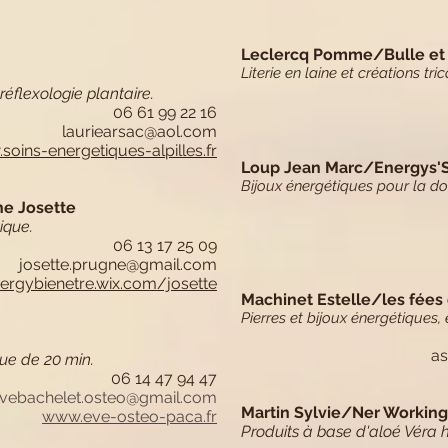
Leclercq Pomme/Bulle et s
Literie en laine et créations tri
réflexologie plantaire.
06 61 99 22 16
lauriearsac@aol.com
.
soins-energetiques-alpilles.fr
Loup Jean Marc/Energys'
Bijoux énergétiques pour la dou
e Josette
ique.
06 13 17 25 09
josette.prugne@gmail.com
rgybienetre.wix.com/josette
Machinet Estelle/les fées 
Pierres et bijoux énergétiques,
as
ue de 20 min.
06 14 47 94 47
vebachelet.osteo@gmail.com
Martin Sylvie/Ner Working
www.eve-osteo-paca.fr
Produits à base d'aloé Véra h