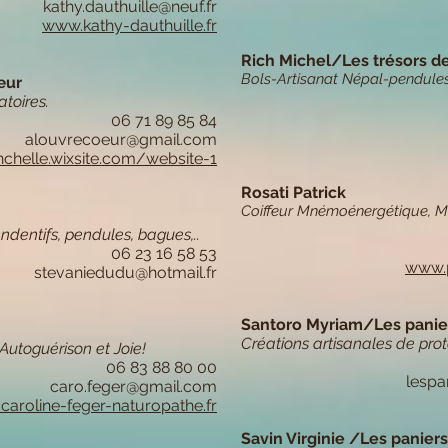
kathy.dauthuille@neuf.fr
www.kathy-dauthuille.fr
Rich Michel/Les trésors d
Bols-Artisanat Népal-pendules
œur
atoires.
06 71 89 85 84
alouvrecoeur@gmail.com
chelle.wixsite.com/website-1
Rosati Patrick
Coiffeur Mnémoénergétique, Ma
endentifs, pendules, bagues,..
06 23 16 58 53
www.p
stevaniedudu@hotmail.fr
Santoro Myriam/Les panier
Créations artisanales de prot
 Autoguérison et Joie!
06 83 88 80 00
lespa
caro.feger@gmail.com
aroline-feger-naturopathe.fr
Savin Virginie /Les paniers