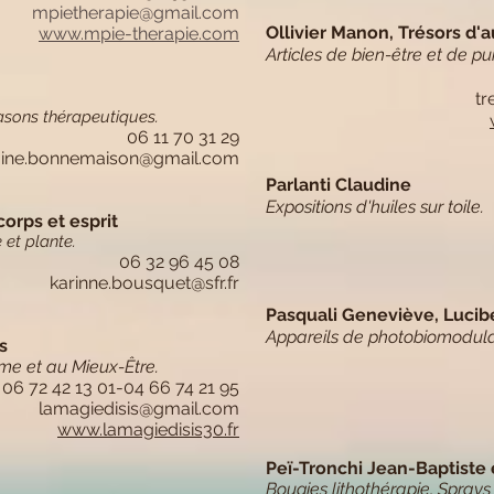
mpietherapie@gmail.com
Ollivier Manon, Trésors d
www.mpie-therapie.com
Articles de bien-être et de pu
t
asons thérapeutiques.
06 11 70 31 29
aine.bonnemaison@gmail.com
Parlanti Claudine
Expositions d'huiles sur toile.
rps et esprit
 et plante.
06 32 96 45 08
karinne.bousquet@sfr.fr
Pasquali Geneviève, Lucibe
Appareils de photobiomodulat
s
sme et au Mieux-Être.
06 72 42 13 01-04 66 74 21 95
lamagiedisis@gmail.com
www.lamagiedisis30.fr
Peï-Tronchi Jean-Baptiste
Bougies lithothérapie, Sprays