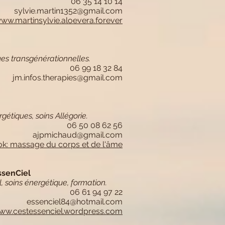
06 35 14 10 14
sylvie.martin1352@gmail.com
ww.martinsylvie.aloevera.forever
es transgénérationnelles.
06 99 18 32 84
jm.infos.therapies@gmail.com
gétiques, soins Allégorie.
06 50 08 62 56
ajpmichaud@gmail.com
k: massage du corps et de l'âme
ssenCiel
, soins énergétique, formation.
06 61 94 97 22
essenciel84@hotmail.com
ww.cestessenciel.wordpress.com