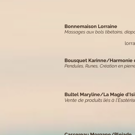
Bonnemaison Lorraine
Massages aux bols tibétains, diap
lorr
Bousquet Karinne/Harmonie co
Pendules, Runes, Création en pierre
Bultel Maryline/La Magie d'Isi
Vente de produits liés à l'Esotéri
Cassereau Morgane/Pleiade