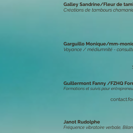
Galley Sandrine/Fleur de ta
Créations de tambours chamanique
Garguillo Monique/mm-moni
Voyance / médiumnité - consulta
Guillermont Fanny /FZHQ For
Formations et suivis pour entrepreneur
contact.f
Janot Rudolphe
Fréquence vibratoire verbale, Bila