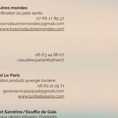
'autres mondes
rification au palo santo.
07 66 17 89 37
resorsdautresmondes@gmail.com
www.tresorsdautresmondes.com
06 63 44 88 07
claudine.parlanti@free.fr
l Le Paris
ion produits synergie lumière.
06 62 21 29 71
genevieve.pasquali@gmail.com
www.lucibelleparis.com​
 et Sandrine/Souffle de Gaïa
 aux pierres infusées, Fondants