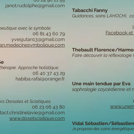
janot.rudolphe@gmail.com
Tabacchi Fanny
Guidances, soins LAHOCHI, coup
eutique avec le symbole.
Facebook et 
06 81 43 60 79
yvesjutan13@gmail.com
an.medecinesymbolique.com
Thebault Florence/Harmo
Faire découvrir la réflexologie 
Se
thérapie. Approche holistique.
06 40 37 43 29
habiba.rafai@orange.fr
Une main tendue par Eva
sophrologie caycédienne e
s Dorsales et Sciatiques.
www.unema
06 23 06 43 80
tact.christinelavie@gmail.com
www.dosetsciatique.com
Vidal Sébastien/Sébastie
Je propose des soins énergétique