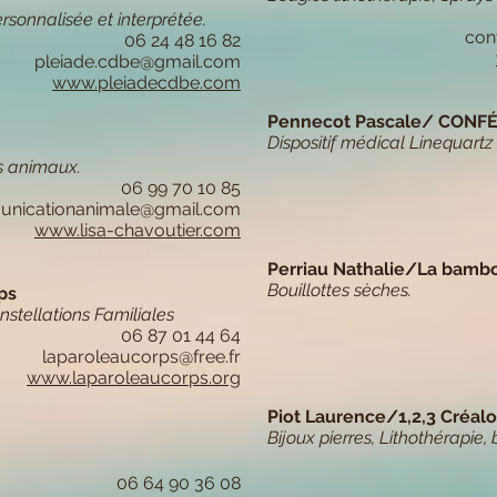
rsonnalisée et interprétée.
con
06 24 48 16 82
pleiade.cdbe@gmail.com
www.pleiadecdbe.com​​​
Pennecot Pascale/ CON
Dispositif médical Linequartz
s animaux.
06 99 70 10 85
municationanimale@gmail.com
www.lisa-chavoutier.com
Perriau Nathalie/La bamb
Bouillottes sèches.
ps
stellations Familiales
06 87 01 44 64
laparoleaucorps@free.fr
www.laparoleaucorps.org
Piot Laurence/1,2,3 Créal
Bijoux pierres, Lithothérapie, 
06 64 90 36 08