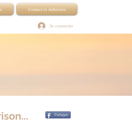
re
Contact et Adhésion
Se connecter
son...
Partager