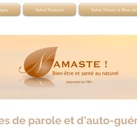
tique
Salon Namasté
Salon Nature et Bien-êt
es de parole et d'auto-guéri